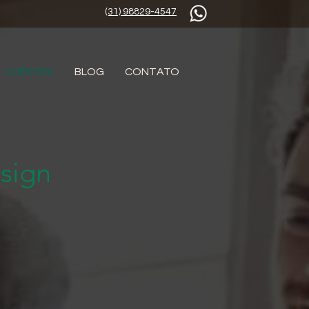
(31) 98829-4547
CLIENTES
BLOG
CONTATO
sign