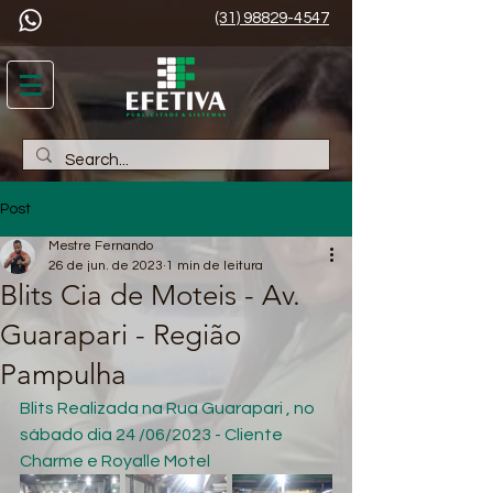
(31) 98829-4547
Post
Mestre Fernando
26 de jun. de 2023
1 min de leitura
Blits Cia de Moteis - Av.
Guarapari - Região
Pampulha
Blits Realizada na Rua Guarapari , no 
sábado dia 24 /06/2023 - Cliente 
Charme e Royalle Motel 